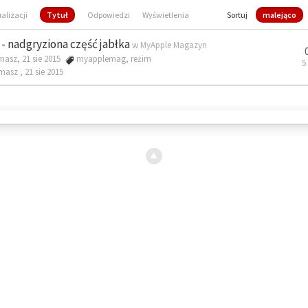
ualizacji
Tytuł
Odpowiedzi
Wyświetlenia
Sortuj
malejąco
- nadgryziona część jabłka
w
MyApple Magazyn
masz, 21 sie 2015
myapplemag
,
reżim
5
omasz ,
21 sie 2015