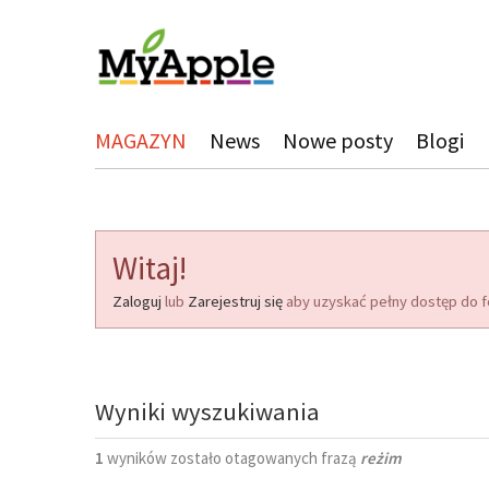
MAGAZYN
News
Nowe posty
Blogi
Witaj!
Zaloguj
lub
Zarejestruj się
aby uzyskać pełny dostęp do f
Wyniki wyszukiwania
1
wyników zostało otagowanych frazą
reżim