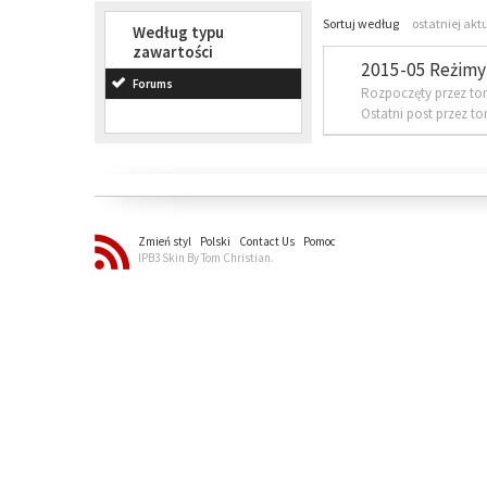
Sortuj według
ostatniej akt
Według typu
zawartości
2015-05 Reżimy 
Forums
Rozpoczęty przez to
Ostatni post przez t
Zmień styl
Polski
Contact Us
Pomoc
IPB3 Skin By Tom Christian.