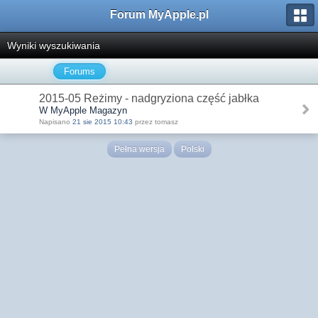
Forum MyApple.pl
Wyniki wyszukiwania
Forums
2015-05 Reżimy - nadgryziona część jabłka
W MyApple Magazyn
Napisano
21 sie 2015 10:43
przez tomasz
Pełna wersja
Polski