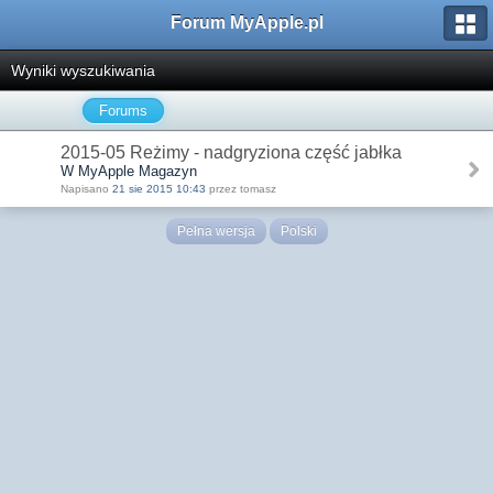
Forum MyApple.pl
Wyniki wyszukiwania
Forums
2015-05 Reżimy - nadgryziona część jabłka
W MyApple Magazyn
Napisano
21 sie 2015 10:43
przez tomasz
Pełna wersja
Polski