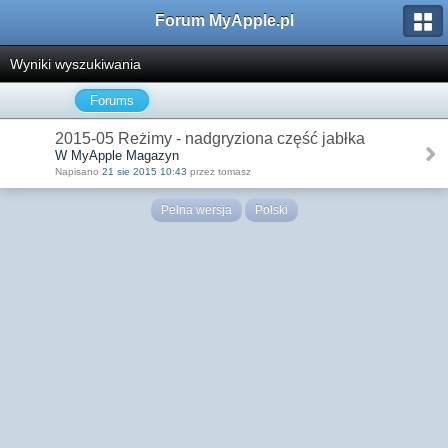
Forum MyApple.pl
Wyniki wyszukiwania
Forums
2015-05 Reżimy - nadgryziona część jabłka
W MyApple Magazyn
Napisano
21 sie 2015 10:43
przez tomasz
Pełna wersja
Polski