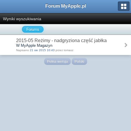
Forum MyApple.pl
Wyniki wyszukiwania
Forums
2015-05 Reżimy - nadgryziona część jabłka
W MyApple Magazyn
Napisano
21 sie 2015 10:43
przez tomasz
Pełna wersja
Polski