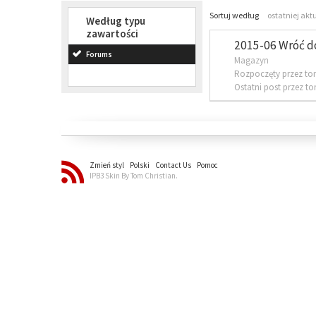
Sortuj według
ostatniej akt
Według typu
zawartości
2015-06 Wróć d
Forums
Magazyn
Rozpoczęty przez to
Ostatni post przez t
Zmień styl
Polski
Contact Us
Pomoc
IPB3 Skin By Tom Christian.