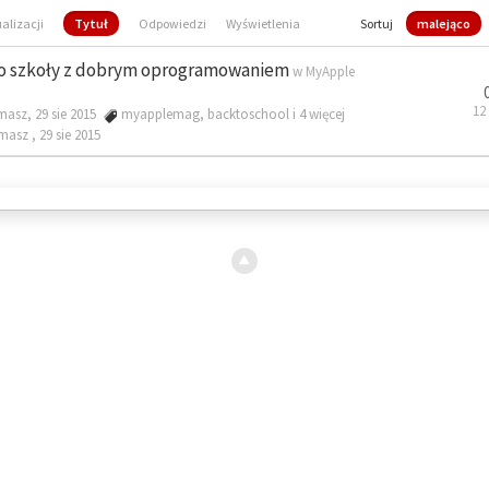
ualizacji
Tytuł
Odpowiedzi
Wyświetlenia
Sortuj
malejąco
o szkoły z dobrym oprogramowaniem
w
MyApple
12
masz, 29 sie 2015
myapplemag
,
backtoschool
i 4 więcej
omasz ,
29 sie 2015