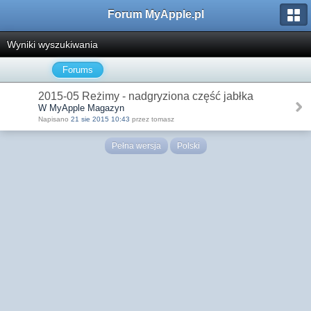
Forum MyApple.pl
Wyniki wyszukiwania
Forums
2015-05 Reżimy - nadgryziona część jabłka
W MyApple Magazyn
Napisano
21 sie 2015 10:43
przez tomasz
Pełna wersja
Polski