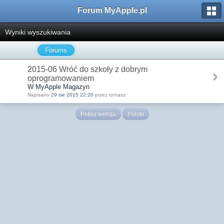
Forum MyApple.pl
Wyniki wyszukiwania
Forums
2015-06 Wróć do szkoły z dobrym
oprogramowaniem
W MyApple Magazyn
Napisano
29 sie 2015 22:20
przez tomasz
Pełna wersja
Polski