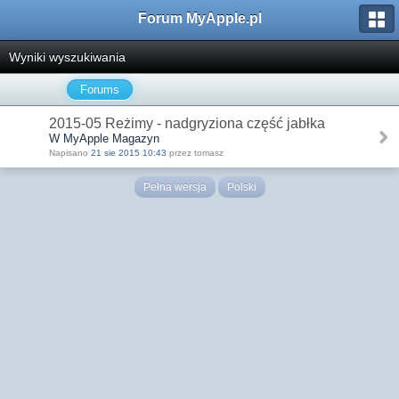
Forum MyApple.pl
Wyniki wyszukiwania
Forums
2015-05 Reżimy - nadgryziona część jabłka
W MyApple Magazyn
Napisano
21 sie 2015 10:43
przez tomasz
Pełna wersja
Polski