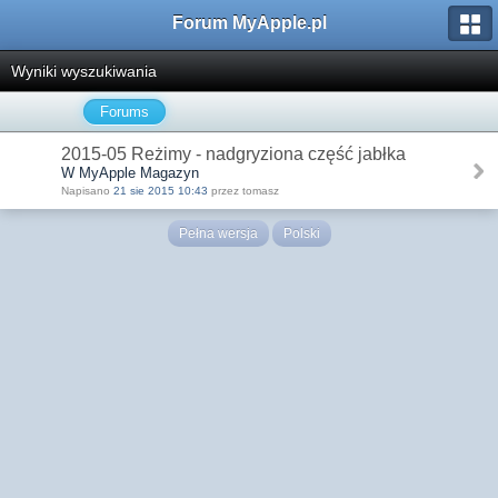
Forum MyApple.pl
Wyniki wyszukiwania
Forums
2015-05 Reżimy - nadgryziona część jabłka
W MyApple Magazyn
Napisano
21 sie 2015 10:43
przez tomasz
Pełna wersja
Polski