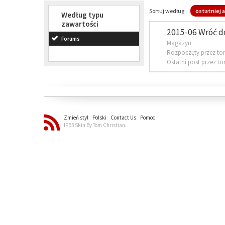
Sortuj według
ostatniej a
Według typu
zawartości
2015-06 Wróć d
Forums
Magazyn
Rozpoczęty przez to
Ostatni post przez t
Zmień styl
Polski
Contact Us
Pomoc
IPB3 Skin By Tom Christian.