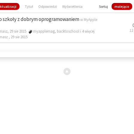
ktualizacji
Tytuł
Odpowiedzi
Wyświetlenia
Sortuj
malejąco
o szkoły z dobrym oprogramowaniem
w
MyApple
12
masz, 29 sie 2015
myapplemag
,
backtoschool
i 4 więcej
omasz ,
29 sie 2015