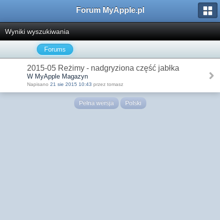
Forum MyApple.pl
Wyniki wyszukiwania
Forums
2015-05 Reżimy - nadgryziona część jabłka
W MyApple Magazyn
Napisano
21 sie 2015 10:43
przez tomasz
Pełna wersja
Polski