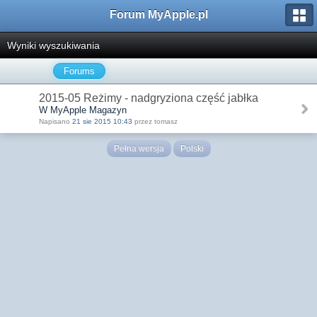
Forum MyApple.pl
Wyniki wyszukiwania
Forums
2015-05 Reżimy - nadgryziona część jabłka
W MyApple Magazyn
Napisano
21 sie 2015 10:43
przez tomasz
Pełna wersja
Polski