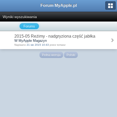
Forum MyApple.pl
Wyniki wyszukiwania
Forums
2015-05 Reżimy - nadgryziona część jabłka
W MyApple Magazyn
Napisano
21 sie 2015 10:43
przez tomasz
Pełna wersja
Polski