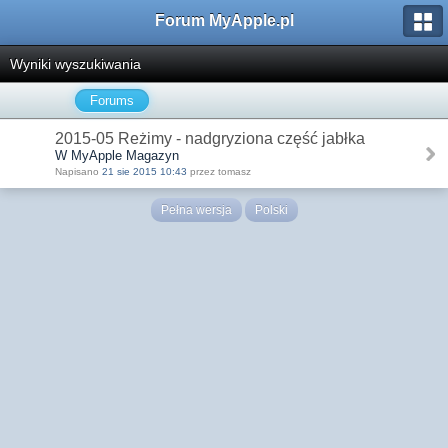
Forum MyApple.pl
Wyniki wyszukiwania
Forums
2015-05 Reżimy - nadgryziona część jabłka
W MyApple Magazyn
Napisano
21 sie 2015 10:43
przez tomasz
Pełna wersja
Polski