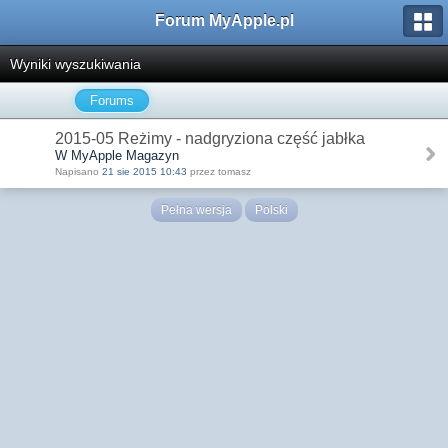
Forum MyApple.pl
Wyniki wyszukiwania
Forums
2015-05 Reżimy - nadgryziona część jabłka
W MyApple Magazyn
Napisano
21 sie 2015 10:43
przez tomasz
Pełna wersja
Polski