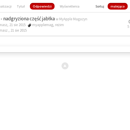
ualizacji
Tytuł
Odpowiedzi
Wyświetlenia
Sortuj
malejąco
- nadgryziona część jabłka
w
MyApple Magazyn
masz, 21 sie 2015
myapplemag
,
reżim
5
omasz ,
21 sie 2015