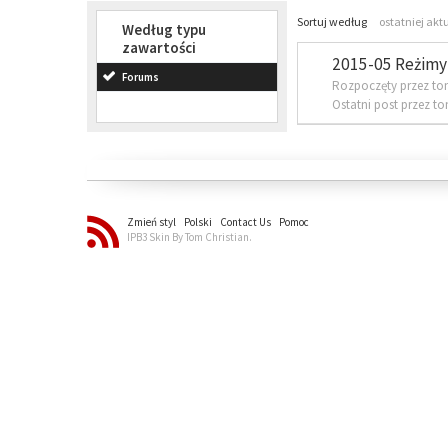
Sortuj według
ostatniej akt
Według typu
zawartości
2015-05 Reżimy 
Forums
Rozpoczęty przez to
Ostatni post przez t
Zmień styl
Polski
Contact Us
Pomoc
IPB3 Skin By Tom Christian.