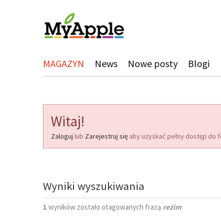
MAGAZYN
News
Nowe posty
Blogi
Witaj!
Zaloguj
lub
Zarejestruj się
aby uzyskać pełny dostęp do f
Wyniki wyszukiwania
1
wyników zostało otagowanych frazą
reżim