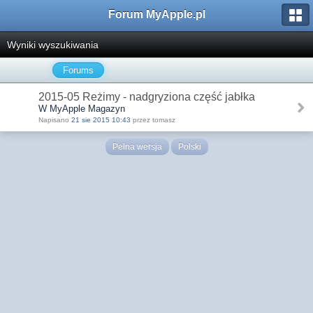
Forum MyApple.pl
Wyniki wyszukiwania
Forums
2015-05 Reżimy - nadgryziona część jabłka
W MyApple Magazyn
Napisano
21 sie 2015 10:43
przez tomasz
Pełna wersja
Polski