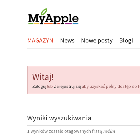
MAGAZYN
News
Nowe posty
Blogi
Witaj!
Zaloguj
lub
Zarejestruj się
aby uzyskać pełny dostęp do f
Wyniki wyszukiwania
1
wyników zostało otagowanych frazą
reżim