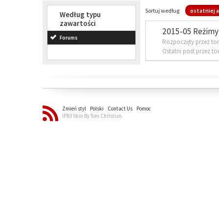
Sortuj według
ostatniej a
Według typu
zawartości
2015-05 Reżimy 
Forums
Rozpoczęty przez to
Ostatni post przez t
Zmień styl
Polski
Contact Us
Pomoc
IPB3 Skin By Tom Christian.