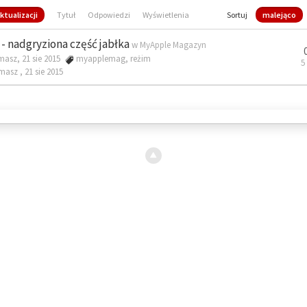
ktualizacji
Tytuł
Odpowiedzi
Wyświetlenia
Sortuj
malejąco
- nadgryziona część jabłka
w
MyApple Magazyn
masz, 21 sie 2015
myapplemag
,
reżim
5
omasz ,
21 sie 2015