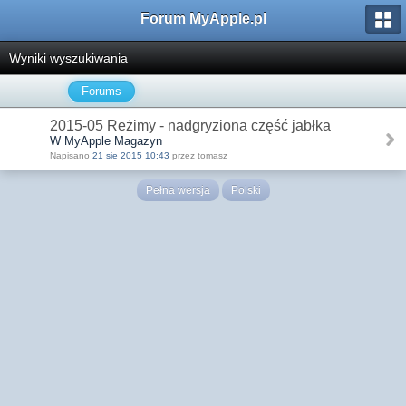
Forum MyApple.pl
Wyniki wyszukiwania
Forums
2015-05 Reżimy - nadgryziona część jabłka
W MyApple Magazyn
Napisano
21 sie 2015 10:43
przez tomasz
Pełna wersja
Polski