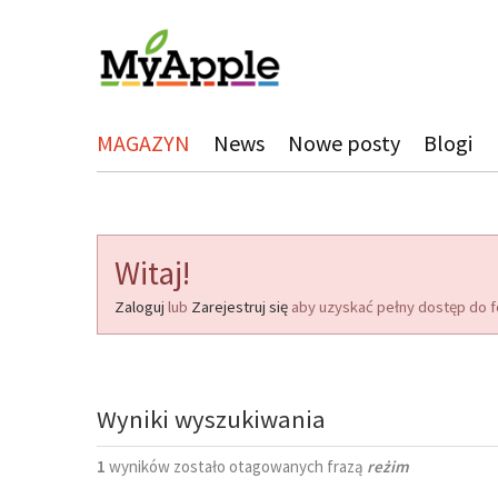
MAGAZYN
News
Nowe posty
Blogi
Witaj!
Zaloguj
lub
Zarejestruj się
aby uzyskać pełny dostęp do f
Wyniki wyszukiwania
1
wyników zostało otagowanych frazą
reżim