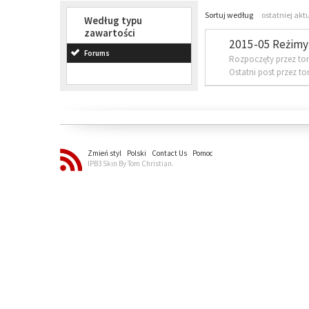
Sortuj według
ostatniej akt
Według typu
zawartości
2015-05 Reżimy 
Forums
Rozpoczęty przez to
Ostatni post przez t
Zmień styl
Polski
Contact Us
Pomoc
IPB3 Skin By Tom Christian.