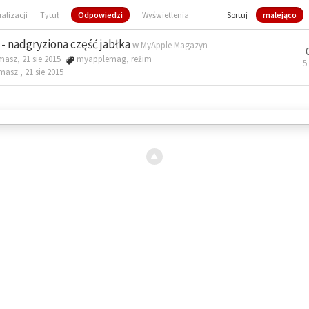
ualizacji
Tytuł
Odpowiedzi
Wyświetlenia
Sortuj
malejąco
- nadgryziona część jabłka
w
MyApple Magazyn
masz, 21 sie 2015
myapplemag
,
reżim
5
omasz ,
21 sie 2015