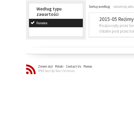
Sortuj według
ostatniej akt
Według typu
zawartości
2015-05 Reżimy 
Forums
Rozpoczęty przez to
Ostatni post przez t
Zmień styl
Polski
Contact Us
Pomoc
IPB3 Skin By Tom Christian.