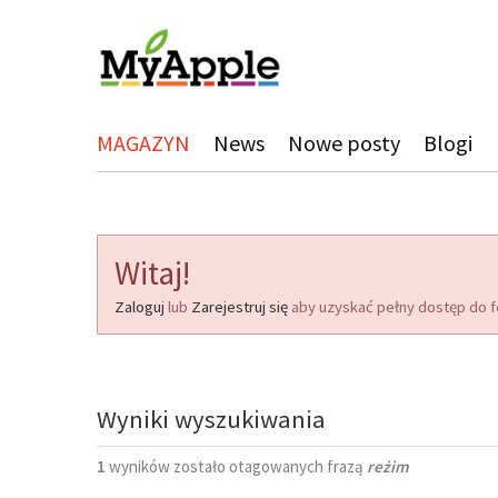
MAGAZYN
News
Nowe posty
Blogi
Witaj!
Zaloguj
lub
Zarejestruj się
aby uzyskać pełny dostęp do f
Wyniki wyszukiwania
1
wyników zostało otagowanych frazą
reżim