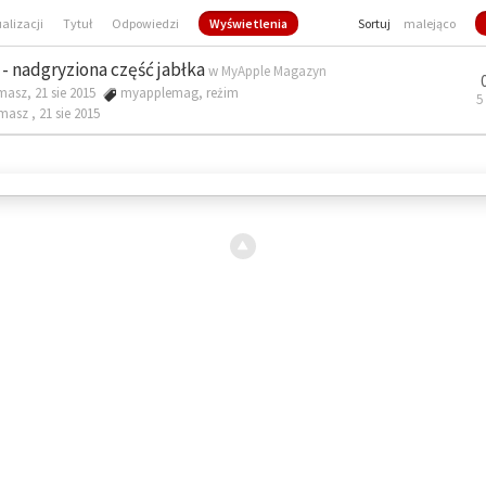
ualizacji
Tytuł
Odpowiedzi
Wyświetlenia
Sortuj
malejąco
- nadgryziona część jabłka
w
MyApple Magazyn
masz, 21 sie 2015
myapplemag
,
reżim
5
omasz ,
21 sie 2015