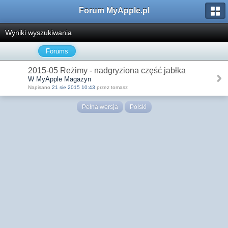
Forum MyApple.pl
Wyniki wyszukiwania
Forums
2015-05 Reżimy - nadgryziona część jabłka
W MyApple Magazyn
Napisano
21 sie 2015 10:43
przez tomasz
Pełna wersja
Polski