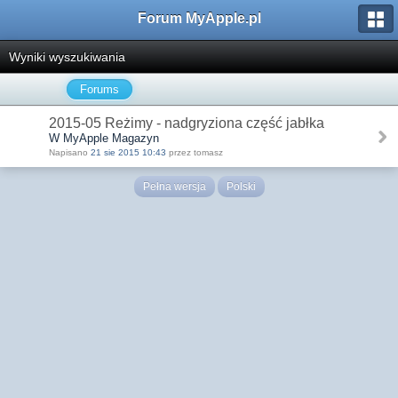
Forum MyApple.pl
Wyniki wyszukiwania
Forums
2015-05 Reżimy - nadgryziona część jabłka
W MyApple Magazyn
Napisano
21 sie 2015 10:43
przez tomasz
Pełna wersja
Polski