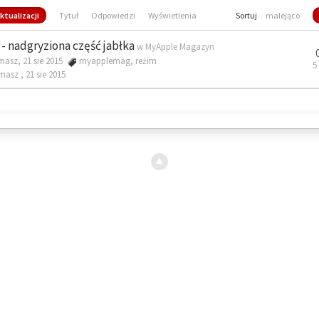
ktualizacji
Tytuł
Odpowiedzi
Wyświetlenia
Sortuj
malejąco
- nadgryziona część jabłka
w
MyApple Magazyn
masz, 21 sie 2015
myapplemag
,
reżim
5
omasz ,
21 sie 2015