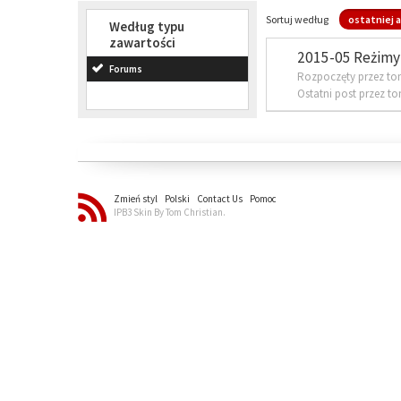
Sortuj według
ostatniej a
Według typu
zawartości
2015-05 Reżimy 
Forums
Rozpoczęty przez to
Ostatni post przez t
Zmień styl
Polski
Contact Us
Pomoc
IPB3 Skin By Tom Christian.