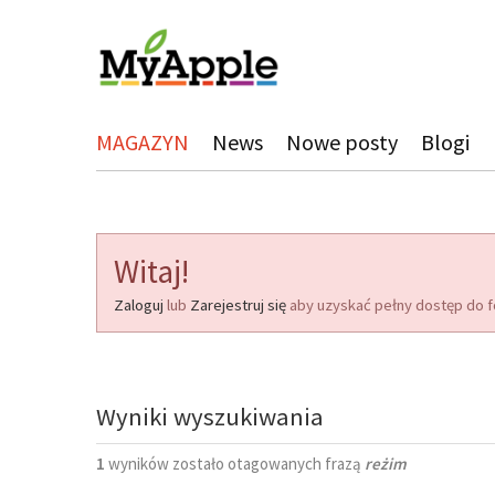
MAGAZYN
News
Nowe posty
Blogi
Witaj!
Zaloguj
lub
Zarejestruj się
aby uzyskać pełny dostęp do f
Wyniki wyszukiwania
1
wyników zostało otagowanych frazą
reżim