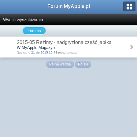
Forum MyApple.pl
Wyniki wyszukiwania
Forums
2015-05 Reżimy - nadgryziona część jabłka
W MyApple Magazyn
Napisano
21 sie 2015 10:43
przez tomasz
Pełna wersja
Polski