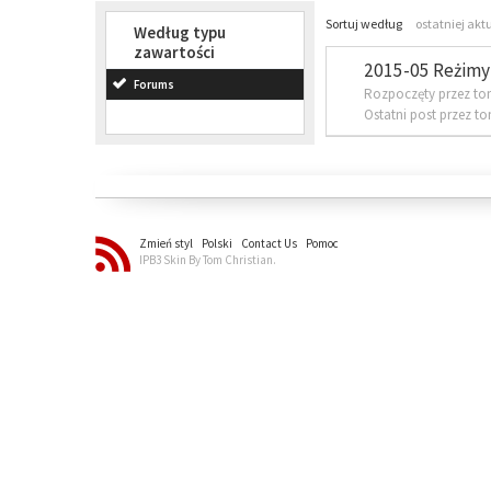
Sortuj według
ostatniej akt
Według typu
zawartości
2015-05 Reżimy 
Forums
Rozpoczęty przez to
Ostatni post przez t
Zmień styl
Polski
Contact Us
Pomoc
IPB3 Skin By Tom Christian.