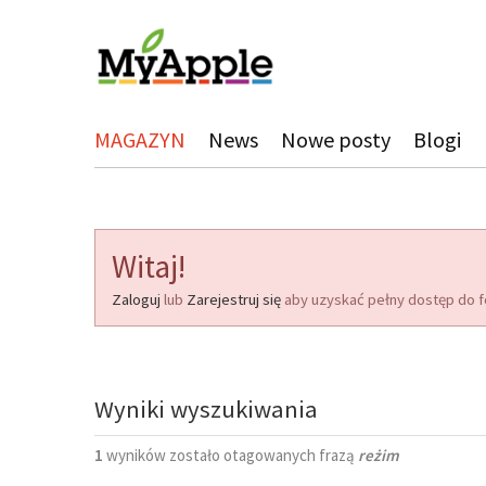
MAGAZYN
News
Nowe posty
Blogi
Witaj!
Zaloguj
lub
Zarejestruj się
aby uzyskać pełny dostęp do f
Wyniki wyszukiwania
1
wyników zostało otagowanych frazą
reżim