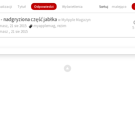
ualizacji
Tytuł
Odpowiedzi
Wyświetlenia
Sortuj
malejąco
- nadgryziona część jabłka
w
MyApple Magazyn
masz, 21 sie 2015
myapplemag
,
reżim
5
omasz ,
21 sie 2015