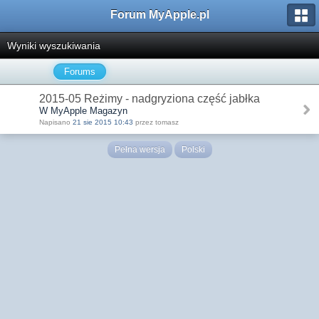
Forum MyApple.pl
Wyniki wyszukiwania
Forums
2015-05 Reżimy - nadgryziona część jabłka
W MyApple Magazyn
Napisano
21 sie 2015 10:43
przez tomasz
Pełna wersja
Polski