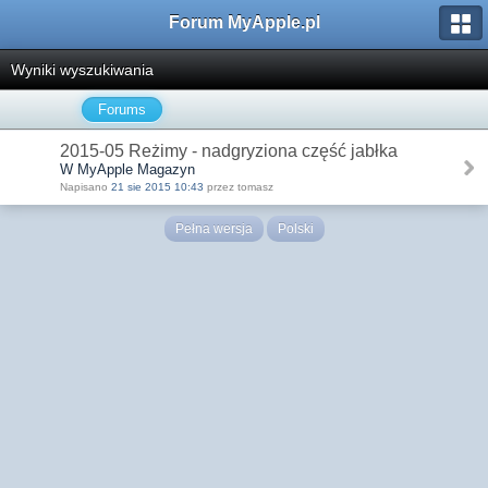
Forum MyApple.pl
Wyniki wyszukiwania
Forums
2015-05 Reżimy - nadgryziona część jabłka
W MyApple Magazyn
Napisano
21 sie 2015 10:43
przez tomasz
Pełna wersja
Polski