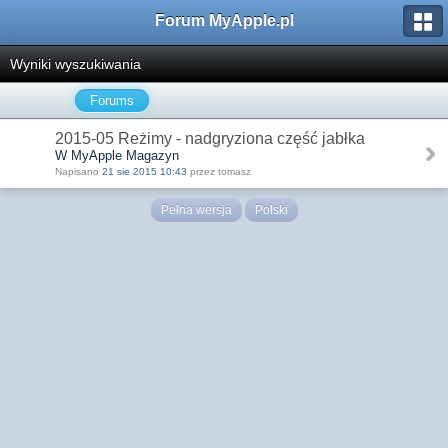
Forum MyApple.pl
Wyniki wyszukiwania
Forums
2015-05 Reżimy - nadgryziona część jabłka
W MyApple Magazyn
Napisano
21 sie 2015 10:43
przez tomasz
Pełna wersja
Polski