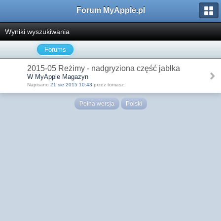
Forum MyApple.pl
Wyniki wyszukiwania
Forums
2015-05 Reżimy - nadgryziona część jabłka
W MyApple Magazyn
Napisano
21 sie 2015 10:43
przez tomasz
Pełna wersja
Polski