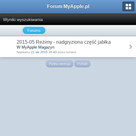
Forum MyApple.pl
Wyniki wyszukiwania
Forums
2015-05 Reżimy - nadgryziona część jabłka
W MyApple Magazyn
Napisano
21 sie 2015 10:43
przez tomasz
Pełna wersja
Polski