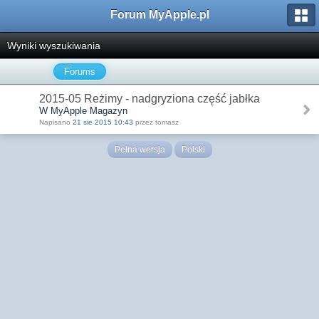
Forum MyApple.pl
Wyniki wyszukiwania
Forums
2015-05 Reżimy - nadgryziona część jabłka
W MyApple Magazyn
Napisano
21 sie 2015 10:43
przez tomasz
Pełna wersja
Polski