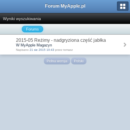
Forum MyApple.pl
Wyniki wyszukiwania
Forums
2015-05 Reżimy - nadgryziona część jabłka
W MyApple Magazyn
Napisano
21 sie 2015 10:43
przez tomasz
Pełna wersja
Polski