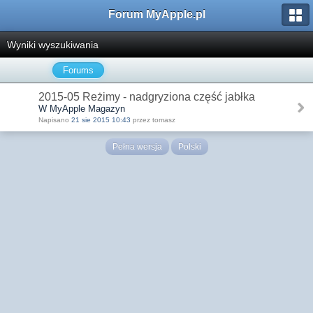
Forum MyApple.pl
Wyniki wyszukiwania
Forums
2015-05 Reżimy - nadgryziona część jabłka
W MyApple Magazyn
Napisano
21 sie 2015 10:43
przez tomasz
Pełna wersja
Polski