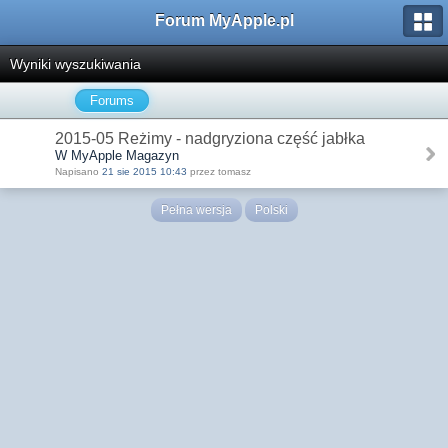
Forum MyApple.pl
Wyniki wyszukiwania
Forums
2015-05 Reżimy - nadgryziona część jabłka
W MyApple Magazyn
Napisano
21 sie 2015 10:43
przez tomasz
Pełna wersja
Polski