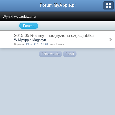
Forum MyApple.pl
Wyniki wyszukiwania
Forums
2015-05 Reżimy - nadgryziona część jabłka
W MyApple Magazyn
Napisano
21 sie 2015 10:43
przez tomasz
Pełna wersja
Polski