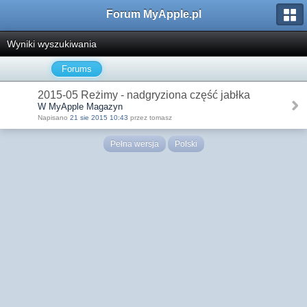
Forum MyApple.pl
Wyniki wyszukiwania
Forums
2015-05 Reżimy - nadgryziona część jabłka
W MyApple Magazyn
Napisano
21 sie 2015 10:43
przez tomasz
Pełna wersja
Polski