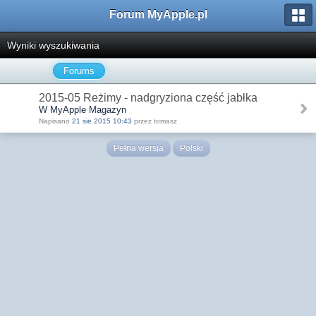
Forum MyApple.pl
Wyniki wyszukiwania
Forums
2015-05 Reżimy - nadgryziona część jabłka
W MyApple Magazyn
Napisano
21 sie 2015 10:43
przez tomasz
Pełna wersja
Polski