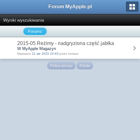
Forum MyApple.pl
Wyniki wyszukiwania
Forums
2015-05 Reżimy - nadgryziona część jabłka
W MyApple Magazyn
Napisano
21 sie 2015 10:43
przez tomasz
Pełna wersja
Polski