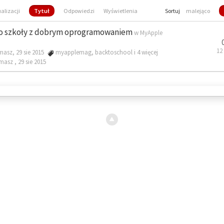
ualizacji
Tytuł
Odpowiedzi
Wyświetlenia
Sortuj
malejąco
o szkoły z dobrym oprogramowaniem
w
MyApple
12
masz, 29 sie 2015
myapplemag
,
backtoschool
i 4 więcej
omasz ,
29 sie 2015