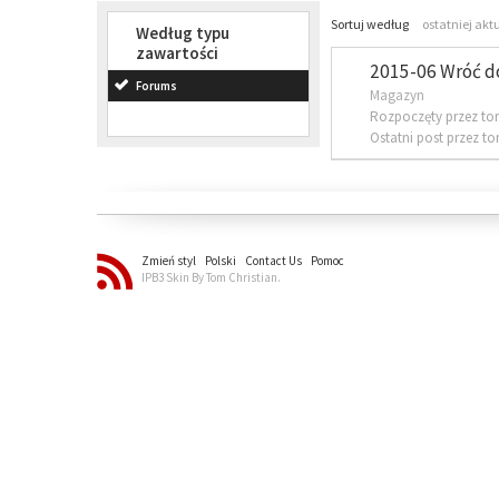
Sortuj według
ostatniej akt
Według typu
zawartości
2015-06 Wróć d
Forums
Magazyn
Rozpoczęty przez to
Ostatni post przez t
Zmień styl
Polski
Contact Us
Pomoc
IPB3 Skin By Tom Christian.