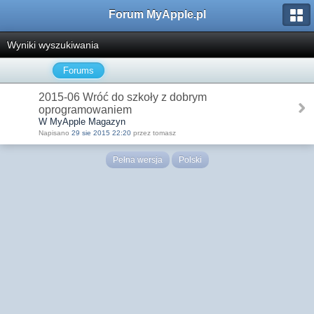
Forum MyApple.pl
Wyniki wyszukiwania
Forums
2015-06 Wróć do szkoły z dobrym
oprogramowaniem
W MyApple Magazyn
Napisano
29 sie 2015 22:20
przez tomasz
Pełna wersja
Polski