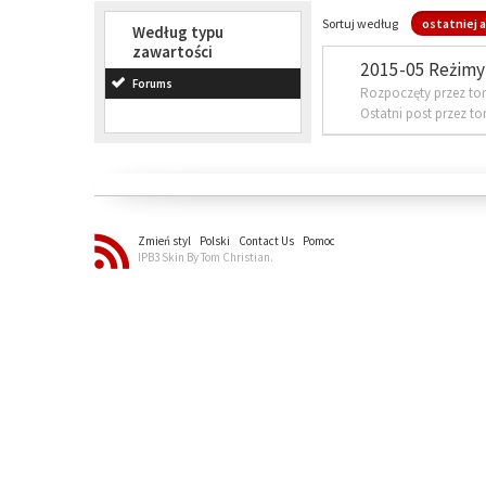
Sortuj według
ostatniej a
Według typu
zawartości
2015-05 Reżimy 
Forums
Rozpoczęty przez to
Ostatni post przez t
Zmień styl
Polski
Contact Us
Pomoc
IPB3 Skin By Tom Christian.