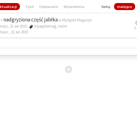
ktualizacji
Tytuł
Odpowiedzi
Wyświetlenia
Sortuj
malejąco
- nadgryziona część jabłka
w
MyApple Magazyn
masz, 21 sie 2015
myapplemag
,
reżim
5
omasz ,
21 sie 2015