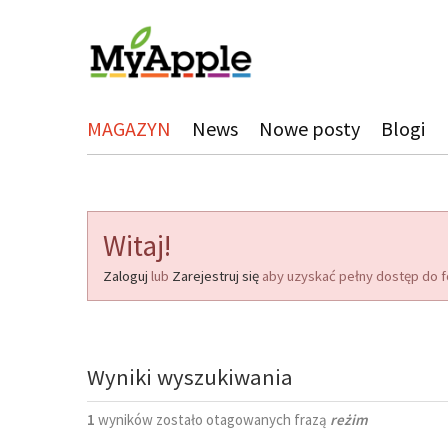
MAGAZYN
News
Nowe posty
Blogi
Witaj!
Zaloguj
lub
Zarejestruj się
aby uzyskać pełny dostęp do f
Wyniki wyszukiwania
1
wyników zostało otagowanych frazą
reżim