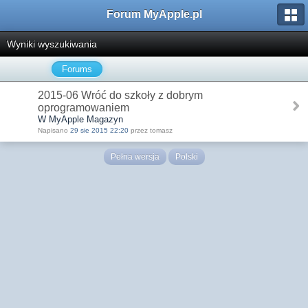
Forum MyApple.pl
Wyniki wyszukiwania
Forums
2015-06 Wróć do szkoły z dobrym
oprogramowaniem
W MyApple Magazyn
Napisano
29 sie 2015 22:20
przez tomasz
Pełna wersja
Polski