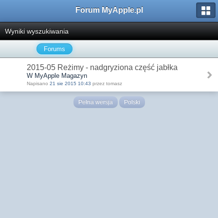
Forum MyApple.pl
Wyniki wyszukiwania
Forums
2015-05 Reżimy - nadgryziona część jabłka
W MyApple Magazyn
Napisano
21 sie 2015 10:43
przez tomasz
Pełna wersja
Polski