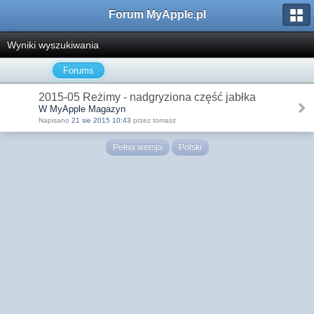
Forum MyApple.pl
Wyniki wyszukiwania
Forums
2015-05 Reżimy - nadgryziona część jabłka
W MyApple Magazyn
Napisano
21 sie 2015 10:43
przez tomasz
Pełna wersja
Polski