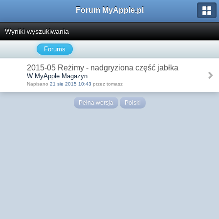
Forum MyApple.pl
Wyniki wyszukiwania
Forums
2015-05 Reżimy - nadgryziona część jabłka
W MyApple Magazyn
Napisano
21 sie 2015 10:43
przez tomasz
Pełna wersja
Polski