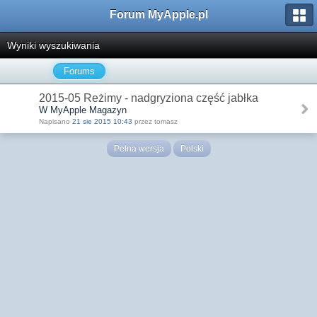
Forum MyApple.pl
Wyniki wyszukiwania
Forums
2015-05 Reżimy - nadgryziona część jabłka
W MyApple Magazyn
Napisano
21 sie 2015 10:43
przez tomasz
Pełna wersja
Polski