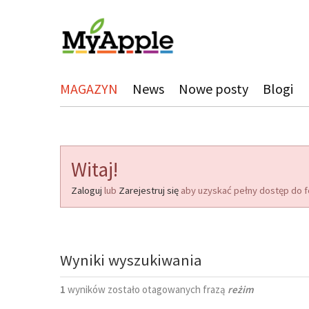
MAGAZYN
News
Nowe posty
Blogi
Witaj!
Zaloguj
lub
Zarejestruj się
aby uzyskać pełny dostęp do f
Wyniki wyszukiwania
1
wyników zostało otagowanych frazą
reżim