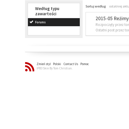
Sortuj według
ostatniej akt
Według typu
zawartości
2015-05 Reżimy 
Forums
Rozpoczęty przez to
Ostatni post przez t
Zmień styl
Polski
Contact Us
Pomoc
IPB3 Skin By Tom Christian.