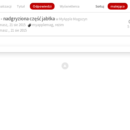
ualizacji
Tytuł
Odpowiedzi
Wyświetlenia
Sortuj
malejąco
- nadgryziona część jabłka
w
MyApple Magazyn
masz, 21 sie 2015
myapplemag
,
reżim
5
omasz ,
21 sie 2015