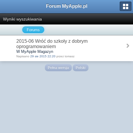
Forum MyApple.pl
Wyniki wyszukiwania
Forums
2015-06 Wróć do szkoły z dobrym
oprogramowaniem
W MyApple Magazyn
Napisano
29 sie 2015 22:20
przez tomasz
Pełna wersja
Polski